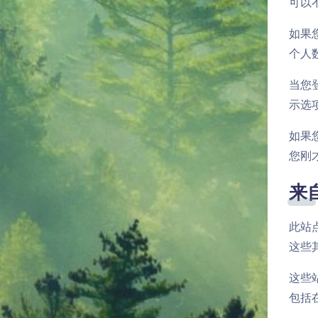
可以
如果您
个人
当您
示选
如果
您刚才
来
此站
这些
这些
包括