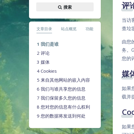
评
搜索
当访
查垃
文章目录
站点概览
功能
由您
我们是谁
务。G
评论
您的
媒体
Cookies
媒
来自其他网站的嵌入内容
如果
我们与谁共享您的信息
载并
我们保留多久您的信息
您对您的信息有什么权利
Coo
您的数据将发送到何处
如果