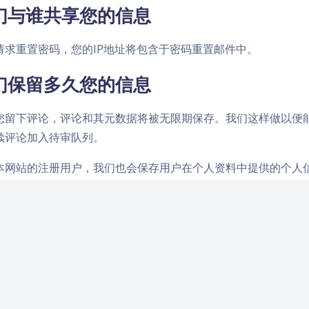
们与谁共享您的信息
请求重置密码，您的IP地址将包含于密码重置邮件中。
们保留多久您的信息
您留下评论，评论和其元数据将被无限期保存。我们这样做以便
续评论加入待审队列。
本网站的注册用户，我们也会保存用户在个人资料中提供的个人
他们的个人信息（除了不能变更用户名外）、站点管理员也可以
对您的信息有什么权利
您有此站点的账户，或曾经留下评论，您可以请求我们提供我们
有您提供给我们的数据。您也可以要求我们抹除所有关于您的个
必须保留的数据。