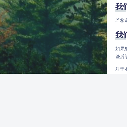
我
若您
我
如果
些后
对于
删除
您
如果
了所
要而