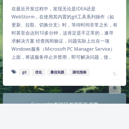
在最近开发过程中，发现无论是IDEA还是
WebStorm，在使用其内置的git工具系列操作（如
夜间模式
更新、拉取、切换分支）时，等待时间非常之长，有
时甚至会达到10多分钟，这肯定是不正常的，遂寻
Sans Serif
Serif
求解决方案 经查阅和验证，问题实际上出在一项
浅阴影
深阴影
Windows服务（Microsoft PC Manager Service）
上面，将该服务停止并禁用，即可解决问题，使…
关闭
日落
暗化
灰度
git
优化
最佳实践
踩坑指南
Copyright ©2023 版权所有 东篱
本站已安全运行：1000天11小时50分37秒
鲁ICP备2023038528号
Theme
Argon